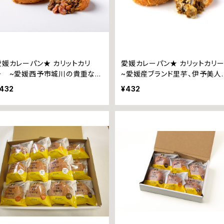
愛媛カレーパン★ カリットカリ
愛媛カレーパン★ カリットカリ
ー ~愛媛西予市城川の貴重なウ
~愛媛産ブランド里芋、伊予美人
インナー~
432
¥432