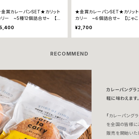
★金賞カレーパンSET★カリット
★金賞カレーパンSET★カリット
カリー ~5種12個詰合せ~ 【甘
カリー ~６個詰合せ~ 【じゃこ
とろ豚ｘ2個、瀬戸内レモン香るチ
天ｘ２個、瀬戸内レモン香るチー
5,400
¥2,700
ーズｘ２個、里芋~伊予美人~ｘ4
ｘ２個、甘とろ豚ｘ２個】
個、ウインナーｘ２個、じゃこ天ｘ２
個】
RECOMMEND
カレーパングラ
軽に味わえます
「
カレーパングラ
を全国の皆様に
販売を開始いた