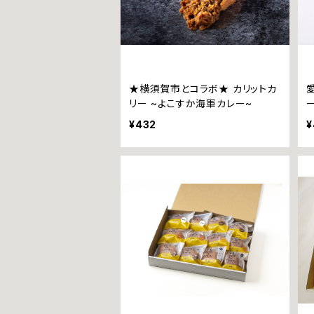
★横須賀市とコラボ★ カリットカ
リー ~よこすか海軍カレー~
¥432
¥