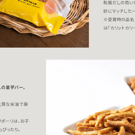
和風だしの効い
妙にマッチした
※受賞時の品名
は「カリットカリ
人の里芋バー。
、上質な米油で揚
ポーリは、お子
もぴったり。