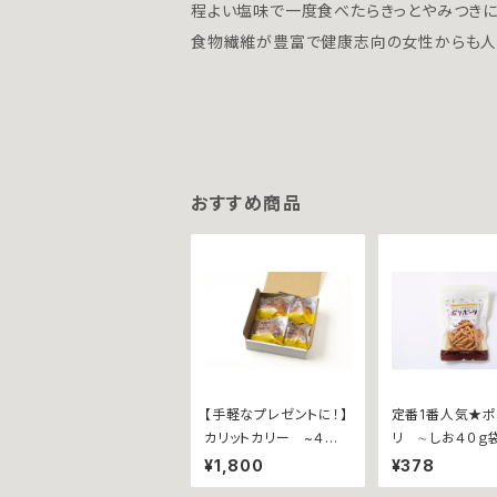
程よい塩味で一度食べたらきっとやみつきに
食物繊維が豊富で健康志向の女性からも人
おすすめ商品
【手軽なプレゼントに！】
定番1番人気★
カリットカリー ~４個
リ ∼しお４０ｇ
詰合せ~ 【ウインナーｘ
¥1,800
¥378
１個、瀬戸内レモン香る