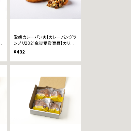
ー
愛媛カレーパン★【カレーパングラ
~
ンプリ2021金賞受賞商品】カリッ
トカリー ~愛媛宇和島産手押し
¥432
じゃこ天~