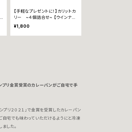
【手軽なプレゼントに！】カリットカ
リー ~４個詰合せ~ 【ウインナー
ズ
ｘ１個、瀬戸内レモン香るチーズｘ
¥1,800
１個、じゃこ天ｘ１個、甘とろ豚ｘ１
個】
ンプリ金賞受賞のカレーパンがご自宅で手
。
ンプリ２０２１」で金賞を受賞したカレーパン
ご自宅でも味わっていただけるようにと冷凍
しました。