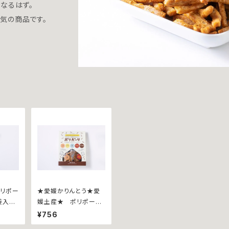
なるはず。
気の商品です。
ポリポー
★愛媛かりんとう★愛
袋入∼
媛土産★ ポリポーリ
~バラエティパック８５ｇ
¥756
~