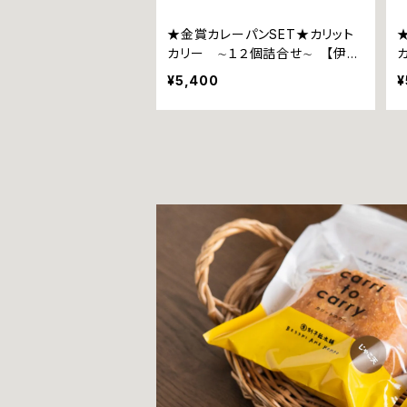
★金賞カレーパンSET★カリット
カリー ∼１２個詰合せ∼ 【伊予
美人ｘ２個、じゃこ天ｘ２個、ウイン
¥5,400
¥
ナーｘ２個、瀬戸内レモン香るチー
ズｘ２個、甘とろ豚ｘ２個、よこすか
海軍カレーｘ２個】