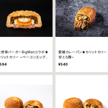
佐世保バーガーBigManコラボ★
愛媛カレーパン★カリットカリー 
カリットカリー ~ベーコンエッグチ
甘とろ豚~
ーズ~
594
¥540