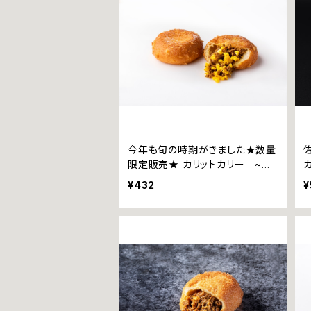
今年も旬の時期がきました★数量
限定販売★ カリットカリー ~ぎ
っしりスイートコーン~
¥432
¥