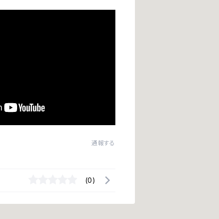
通報する
(0)