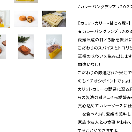
『カレーパングランプリ２０２
【カリットカリー~甘とろ豚~】
★カレーパングランプリ202
愛媛県産の甘とろ豚を贅沢に
こだわりのスパイスとトロリ
至福の味わいを生み出します
間違いなし！
こだわりの厳選された米油で
のもイチオシポイントですよ！
カリットカリーの製造に至る
らの製法の融合。地元愛媛産
真心込めてカレーソースに仕
ーを食べれば、愛媛の美味し
家族や友人との食事やおもて
することができますよ。