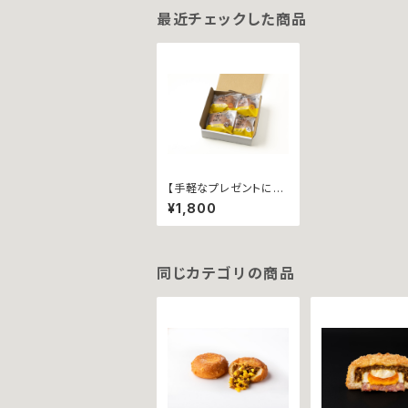
最近チェックした商品
【手軽なプレゼントに！】
カリットカリー ~４個
¥1,800
詰合せ~ 【ウインナーｘ
１個、瀬戸内レモン香る
チーズｘ１個、じゃこ天ｘ
１個、甘とろ豚ｘ１個】
同じカテゴリの商品