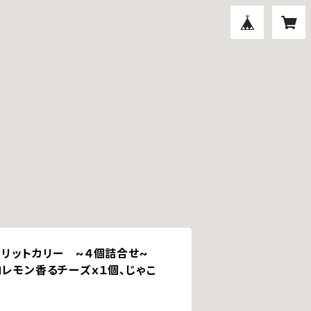
カリットカリー ~４個詰合せ~
内レモン香るチーズｘ１個、じゃこ