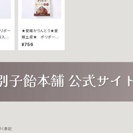
ポリポー
★愛媛かりんとう★愛
袋入∼
媛土産★ ポリポーリ
~バラエティパック８５ｇ
¥756
~
づく表記