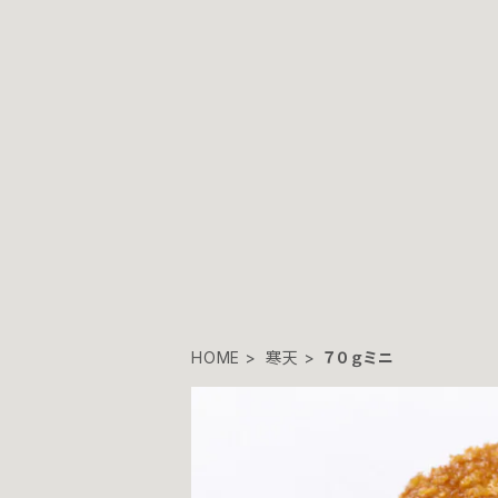
HOME
寒天
７０ｇミニ