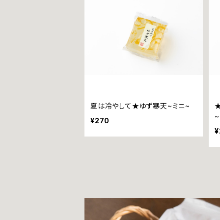
夏は冷やして★ゆず寒天~ミニ~
¥270
¥