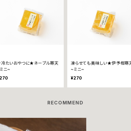
★冷たいおやつに★ネーブル寒天
凍らせても美味しい★伊予柑寒
~ミニ~
~ミニ~
270
¥270
RECOMMEND