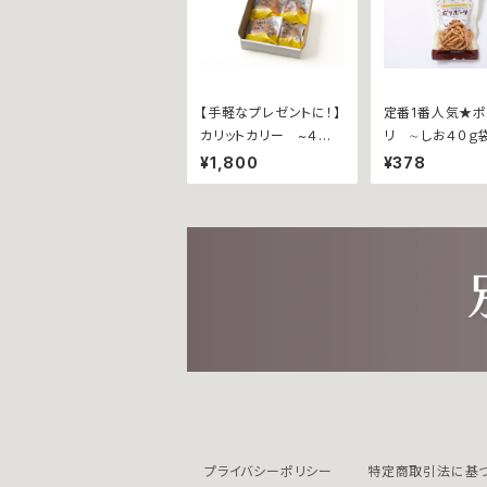
【手軽なプレゼントに！】
定番1番人気★
カリットカリー ~４個
リ ∼しお４０ｇ
詰合せ~ 【ウインナーｘ
¥1,800
¥378
１個、瀬戸内レモン香る
チーズｘ１個、じゃこ天ｘ
１個、甘とろ豚ｘ１個】
プライバシーポリシー
特定商取引法に基