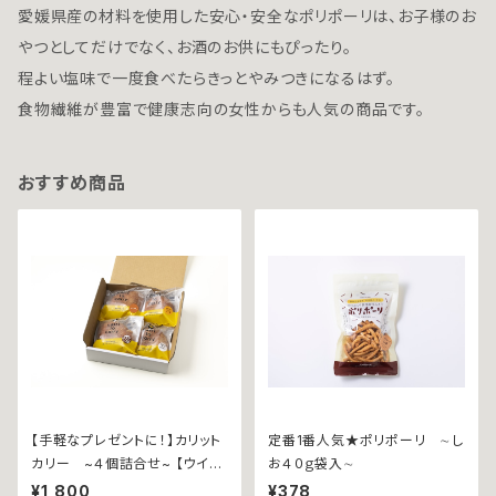
愛媛県産の材料を使用した安心・安全なポリポーリは、お子様のお
やつとしてだけでなく、お酒のお供にもぴったり。
程よい塩味で一度食べたらきっとやみつきになるはず。
食物繊維が豊富で健康志向の女性からも人気の商品です。
おすすめ商品
【手軽なプレゼントに！】カリット
定番1番人気★ポリポーリ ∼し
カリー ~４個詰合せ~ 【ウイン
お４０ｇ袋入∼
ナーｘ１個、瀬戸内レモン香るチ
¥1,800
¥378