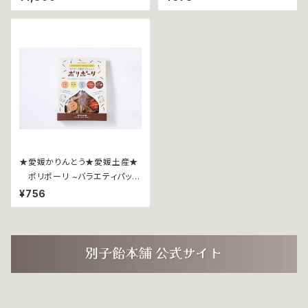
ーズｘ１個、じゃこ天ｘ１個、甘と
ろ豚ｘ１個】
★愛媛かりんとう★愛媛土産★
ポリポーリ ~バラエティパック
８５ｇ~
¥756