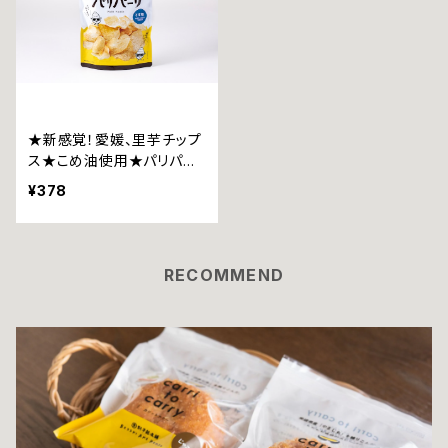
★新感覚！愛媛、里芋チップ
ス★こめ油使用★パリパー
リ うす塩37g
¥378
RECOMMEND