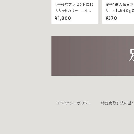
【手軽なプレゼントに！】
定番1番人気★
カリットカリー ~４個
リ ∼しお４０ｇ
詰合せ~ 【ウインナーｘ
¥1,800
¥378
１個、瀬戸内レモン香る
チーズｘ１個、じゃこ天ｘ
１個、甘とろ豚ｘ１個】
プライバシーポリシー
特定商取引法に基