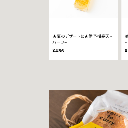
★夏のデザートに★伊予柑寒天~
ハーフ~
¥486
¥