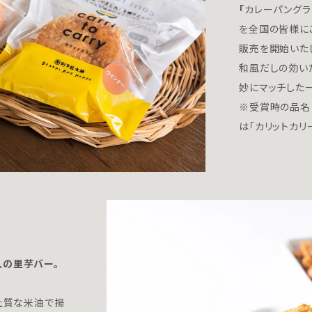
「
カレーパングラ
を全国の皆様に
販売を開始いた
和風だしの効い
妙にマッチした
※受賞時の品名
は「カリットカリ
人の里芋バー。
、上質な米油で揚