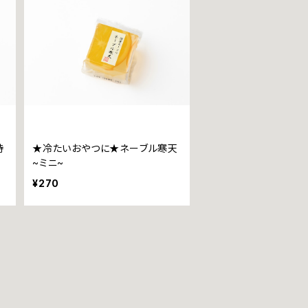
持
★冷たいおやつに★ネーブル寒天
~ミニ~
¥270