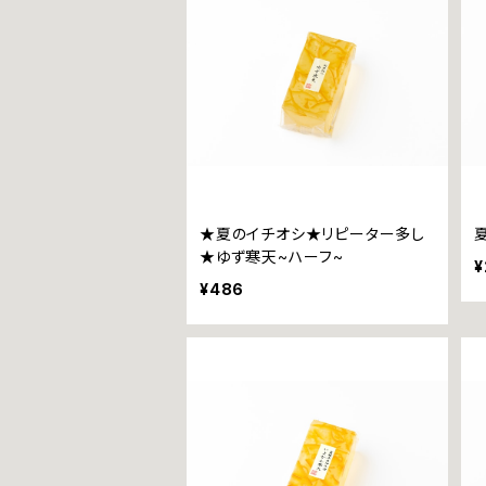
★夏のイチオシ★リピーター多し
★ゆず寒天~ハーフ~
¥
¥486