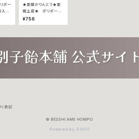
ポリポー
★愛媛かりんとう★愛
袋入∼
媛土産★ ポリポーリ
~バラエティパック８５ｇ
¥756
~
づく表記
© BESSHI AME HOMPO
Powered by