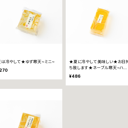
夏は冷やして★ゆず寒天~ミニ~
★夏に冷やして美味しい★お日
ち致します★ネーブル寒天~ハー
270
フ~
¥486