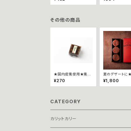
カリットカリー ~ぎっし
ー ~ベーコンエ
りスイートコーン~
ーズ~
その他の商品
★国内産栗使用★栗羊
夏のデザートに★
羹~ミニ~
産中山栗を贅沢
¥270
¥1,800
したヌガーグラッ
ド」AKAGANE 
入り●
CATEGORY
カリットカリー