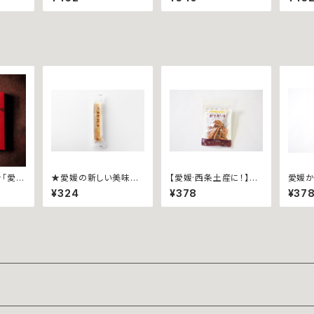
ッグチ
か海軍カレー~
2金賞
トカリ
香る
「愛媛
★愛媛の新しい美味し
【愛媛·西条土産に！】ポ
愛媛か
に使用
さ★和・チーズケーキ~
リポーリ ~鉄板ナポリ
ポーリ
¥324
¥378
¥37
セサン
伊予柑~
タン40ｇ袋入~
４０ｇ
●3個箱