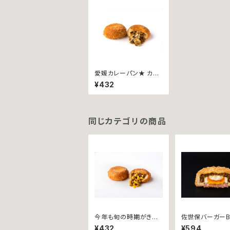
愛媛カレーパン★ カリ
ットカリー ~愛媛産ブラ
¥432
ンド里芋、伊予美人~
同じカテゴリの商品
今年も旬の時期がきま
佐世保バーガーB
した★数量限定販売★
nコラボ★ カリッ
¥432
¥594