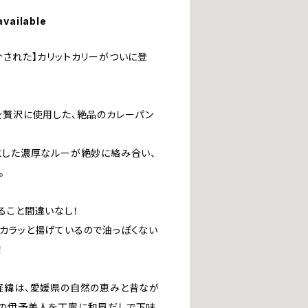
available
介された】カリットカリーがついに登
を贅沢に使用した、絶品のカレーパン
とした濃厚なルーが絶妙に絡み合い、
。
ること間違いなし！
カラッと揚げているので油っぽくない
！
経緯は、愛媛県の自然の恵みと昔なが
産の伊予美人を丁寧に和風だしで下味