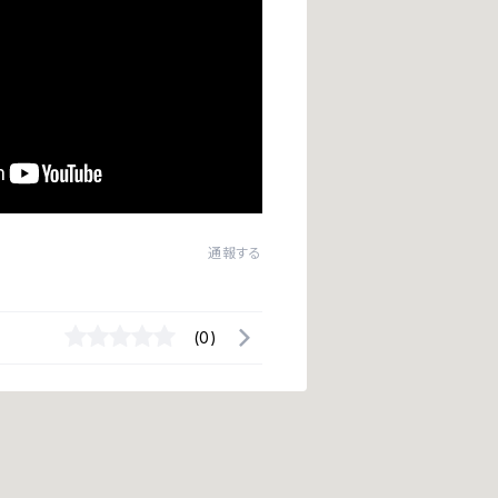
通報する
(0)