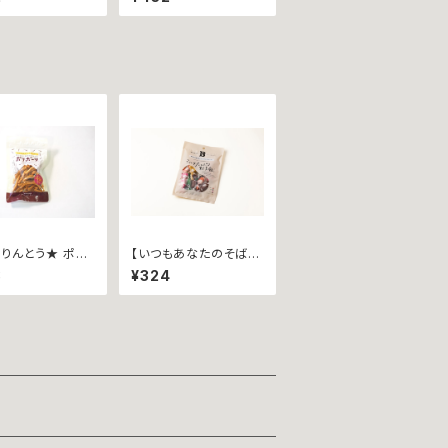
受賞商品】カリッ
市城川の貴重なウイン
ー ~瀬戸内レモン
ナー~
チーズ~
りんとう★ ポリ
【いつもあなたのそば
 ~スパイスカレー
に！】ミルクたっぷり別子
8
¥324
袋入∼
飴