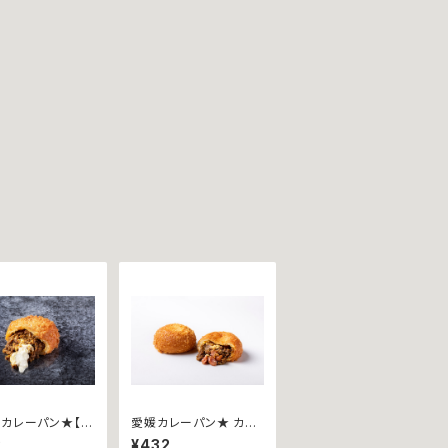
カレーパン★【カ
愛媛カレーパン★ カリ
ングランプリ202
ットカリー ~愛媛西予
2
¥432