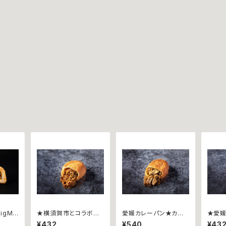
igMa
★横須賀市とコラボ★
愛媛カレーパン★カリッ
★愛媛
トカリ
カリットカリー ~よこす
トカリー ~甘とろ豚~
レーパ
¥432
¥540
¥43