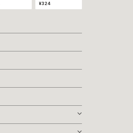
リー ~愛媛西予
に！】ミルクたっぷり別子
2
¥324
川の貴重なウイン
飴