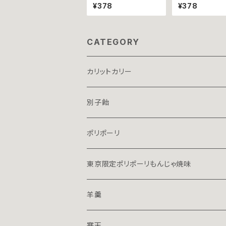
粒の包み紙可愛い★愛
してほしいことを
¥378
¥378
媛のみきゃんあめ ∼
作りました❞ し
立袋１３０ｇ∼
ース × 別子飴(
かん+ホワイトチ
+ピーナッツ味
CATEGORY
カリットカリー
別子飴
ポリポーリ
東京限定ポリポーリもんじゃ焼味
羊羹
１５０ｇハーフ
寒天