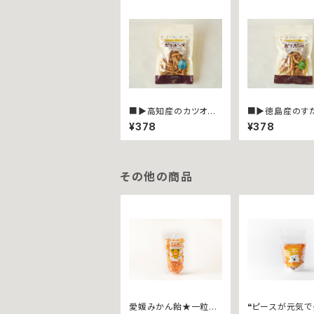
■▶︎高知産のカツオと
■▶︎徳島産のす
にんにくを生地に練り
生地に練り込み
¥378
¥378
込みました★ポリポー
★ポリポーリ 
リ ∼カツオにんにく４
ち４０ｇ袋入∼
０ｇ袋入∼
その他の商品
愛媛みかん飴★一粒一
❝ピースが元気で