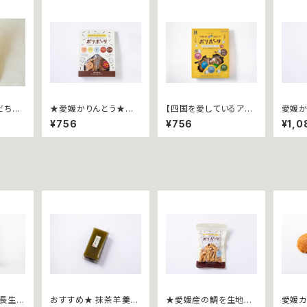
だちを
★愛媛かりんとう★愛
【四国を愛しているアナ
愛媛か
ました
媛土産★ ポリポーリ
タに】 四国４県味めぐり
限定ポ
¥756
¥756
¥1,0
∼すだ
~バラエティパック８５ｇ
ポリポーリ ~ご当地バ
んじ
~
ラエティパック６８ｇ~
長生き
おすすめ★ 抹茶羊羹~
★愛媛産の鯛を生地に
愛媛カ