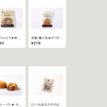
りんとう★東京
定番1番人気★ポリポー
リポーリ ∼も
リ ∼しお４０ｇ袋入∼
80
¥378
ゃ焼味∼ 箱入
レーパン★ カリ
【いつもあなたのそば