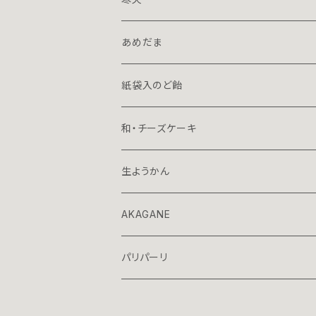
７０ｇミニ
１５０ｇハーフ
あめだま
プレミアム
７０ｇミニ
１３０ｇ立袋
紙袋入のど飴
７０ｇ容器入
和・チーズケーキ
70ｇ箱入
生ようかん
AKAGANE
パリパーリ