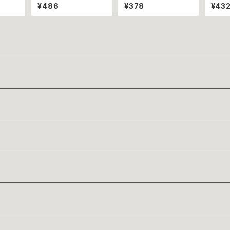
願って
ハーフ~
練り込みました★ポリ
ットカ
¥486
¥378
¥43
ろくまピ
ポーリ ∼鯛４０ｇ袋入
市城
愛媛み
∼
ナー~
ョコ
)