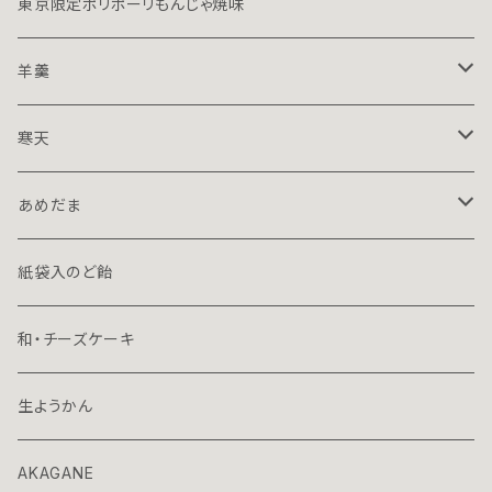
東京限定ポリポーリもんじゃ焼味
羊羹
１５０ｇハーフ
寒天
７０ｇミニ
１５０ｇハーフ
あめだま
プレミアム
７０ｇミニ
１３０ｇ立袋
紙袋入のど飴
７０ｇ容器入
和・チーズケーキ
70ｇ箱入
生ようかん
AKAGANE