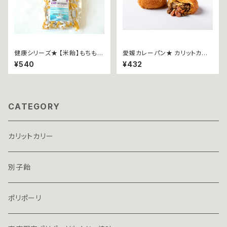
健康シリーズ★ 【米飴】もちもち
愛媛カレーパン★ カリットカリ
七福あめ
ー ~愛媛西予市城川の貴重な
¥540
¥432
ウインナー~
CATEGORY
カリットカリー
別子飴
ポリポーリ