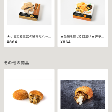
★小豆と和三盆の絶妙なハーモ
★愛媛を感じる口溶け★伊予柑
ニー★和三盆生ようかん~９粒
生ようかん~９粒入~
¥864
¥864
入~
その他の商品