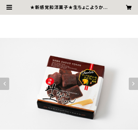
★新感覚和洋菓子★生ちょこようかん
~９粒~ | BESSHI AME HOMPO