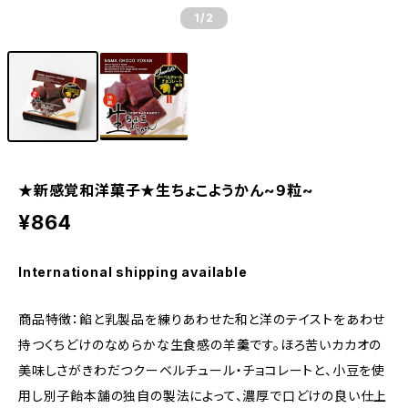
1
/2
★新感覚和洋菓子★生ちょこようかん~９粒~
¥864
International shipping available
商品特徴：餡と乳製品を練りあわせた和と洋のテイストをあわせ
持つくちどけのなめらかな生食感の羊羹です。ほろ苦いカカオの
美味しさがきわだつクーベルチュール・チョコレートと、小豆を使
用し別子飴本舗の独自の製法によって、濃厚で口どけの良い仕上