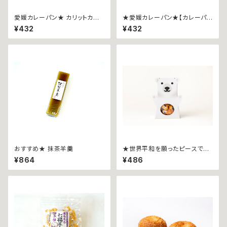
愛媛カレーパン★ カリットカリ
★愛媛カレーパン★【カレーパン
ー ~愛媛産ブランド里芋、伊予
グランプリ2022金賞受賞商品】
¥432
¥432
美人~
カリットカリー ~瀬戸内レモン香
るチーズ~
おすすめ★ 抹茶羊羹
★世界平和を願ったピースです
★しろくまピースソフトキャンデ
¥864
¥486
ィ箱入∼70ｇ∼