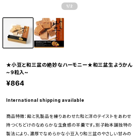
1
/2
★小豆と和三盆の絶妙なハーモニー★和三盆生ようかん
~９粒入~
¥864
International shipping available
商品特徴：餡と乳製品を練りあわせた和と洋のテイストをあわせ
持つくちどけのなめらかな生食感の羊羹です。別子飴本舗独特の
製法により、濃厚でなめらかな小豆入り和三盆のやさしい甘みの