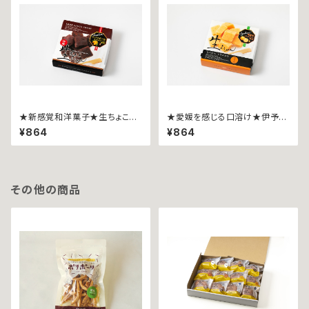
★新感覚和洋菓子★生ちょこよ
★愛媛を感じる口溶け★伊予柑
うかん~９粒~
生ようかん~９粒入~
¥864
¥864
その他の商品