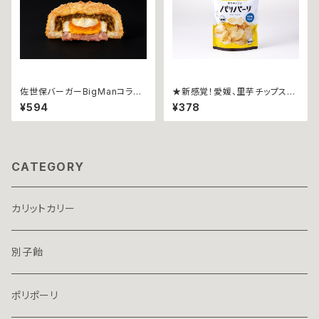
佐世保バーガーBigManコラボ
★新感覚！愛媛、里芋チップス★
★ カリットカリー ~ベーコンエ
こめ油使用★パリパーリ うす
¥594
¥378
ッグチーズ~
塩37g
CATEGORY
カリットカリー
別子飴
ポリポーリ