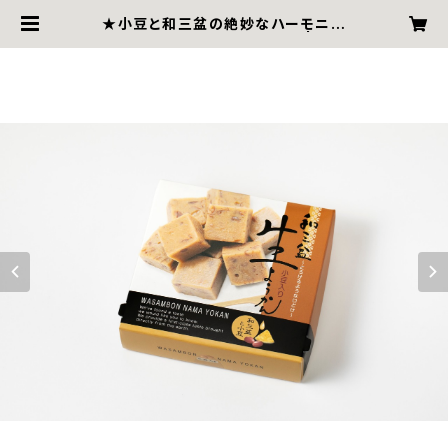
★小豆と和三盆の絶妙なハーモニー
★和三盆生ようかん~９粒入~ | BES
SHI AME HOMPO