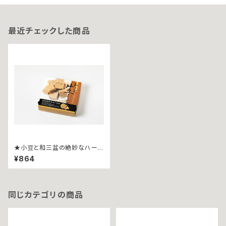
最近チェックした商品
★小豆と和三盆の絶妙なハーモ
ニー★和三盆生ようかん~９粒
¥864
入~
同じカテゴリの商品