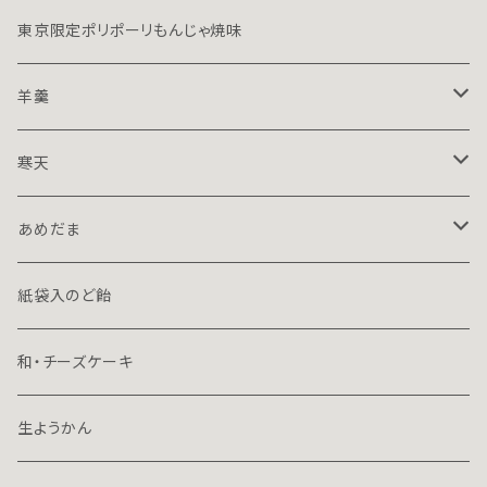
東京限定ポリポーリもんじゃ焼味
羊羹
１５０ｇハーフ
寒天
７０ｇミニ
１５０ｇハーフ
あめだま
プレミアム
７０ｇミニ
１３０ｇ立袋
紙袋入のど飴
７０ｇ容器入
和・チーズケーキ
70ｇ箱入
生ようかん