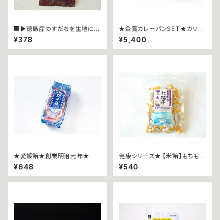
■▶︎徳島産のすだちを生地に練
★金賞カレーパンSET★カリッ
り込みました★ポリポーリ ∼
トカリー ∼１２個詰合せ∼
¥378
¥5,400
すだち４０ｇ袋入∼
【伊予美人ｘ２個、じゃこ天ｘ２
個、ウインナーｘ２個、瀬戸内レ
モン香るチーズｘ２個、甘とろ豚
ｘ２個、よこすか海軍カレーｘ２
個】
★愛媛飴★創業明治元年★別
健康シリーズ★ 【米飴】もちもち
子飴 ∼アソートパック１６０ｇ∼
七福あめ
¥648
¥540