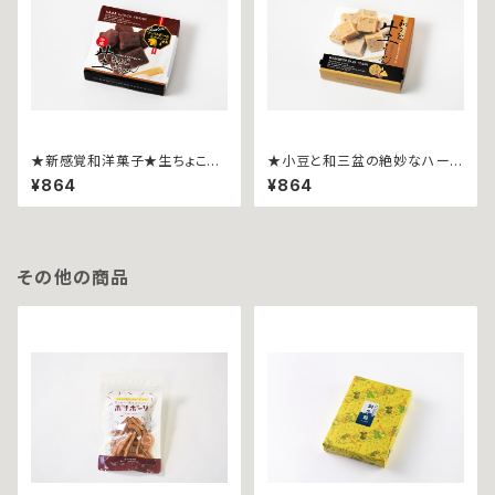
★新感覚和洋菓子★生ちょこよ
★小豆と和三盆の絶妙なハーモ
うかん~９粒~
ニー★和三盆生ようかん~９粒
¥864
¥864
入~
その他の商品