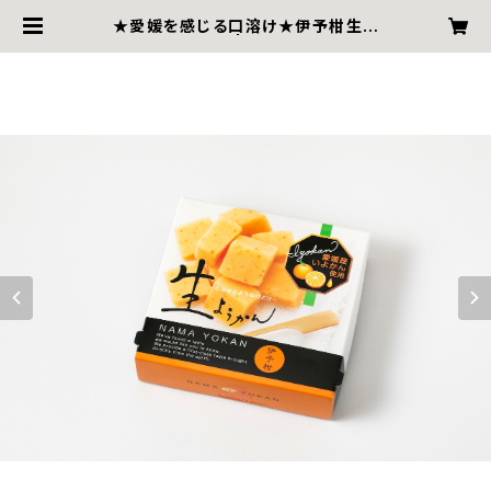
★愛媛を感じる口溶け★伊予柑生よ
うかん~９粒入~ | BESSHI AME H
OMPO