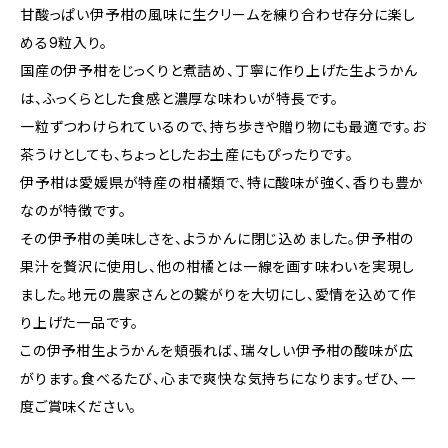
甘酸っぱい伊予柑の風味に生クリームを練り合わせ存分に楽し
める9粒入り。
国産の伊予柑をじっくりと煮詰め、丁寧に作り上げた生ようかん
は、ふっくらとした食感と濃厚な味わいが特長です。
一粒ずつわけられているので、持ち歩きや贈り物にも最適です。お
茶うけとしても、ちょっとしたお土産にもぴったりです。
伊予柑は愛媛県が特産の柑橘類で、特に酸味が強く、香りも豊か
なのが特徴です。
その伊予柑の美味しさを、ようかんに閉じ込めました。伊予柑の
果汁を贅沢に使用し、他の柑橘とは一線を画す味わいを実現し
ました。地元の農家さんとの繋がりを大切にし、愛情を込めて作
り上げた一品です。
この伊予柑生ようかんを頬張れば、瑞々しい伊予柑の酸味が広
がります。食べるたび、心まで爽快な気持ちになります。ぜひ、一
度ご賞味ください。