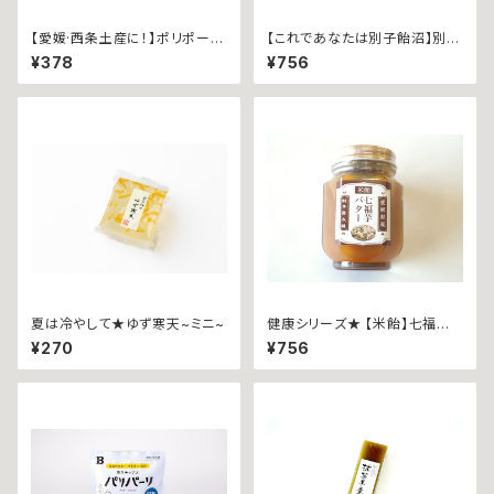
【愛媛·西条土産に！】ポリポー
【これであなたは別子飴沼】別子
リ ~鉄板ナポリタン40ｇ袋入~
飴 ∼２0０ｇ箱入∼
¥378
¥756
夏は冷やして★ゆず寒天~ミニ~
健康シリーズ★ 【米飴】七福芋
バター
¥270
¥756