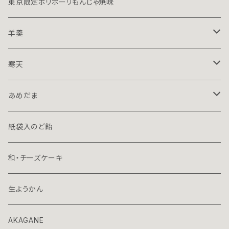
東京限定ポリポーリもんじゃ焼味
羊羹
１５０ｇハーフ
寒天
７０ｇミニ
１５０ｇハーフ
あめだま
プレミアム
７０ｇミニ
１３０ｇ立袋
紙袋入のど飴
７０ｇ容器入
和・チーズケーキ
70ｇ箱入
生ようかん
AKAGANE