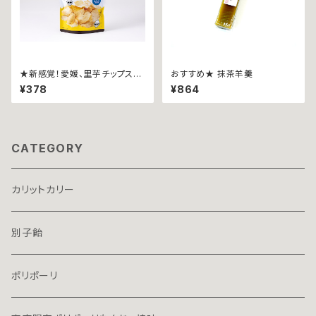
★新感覚！愛媛、里芋チップス★
おすすめ★ 抹茶羊羹
こめ油使用★パリパーリ うす
¥378
¥864
塩37g
CATEGORY
カリットカリー
別子飴
ポリポーリ