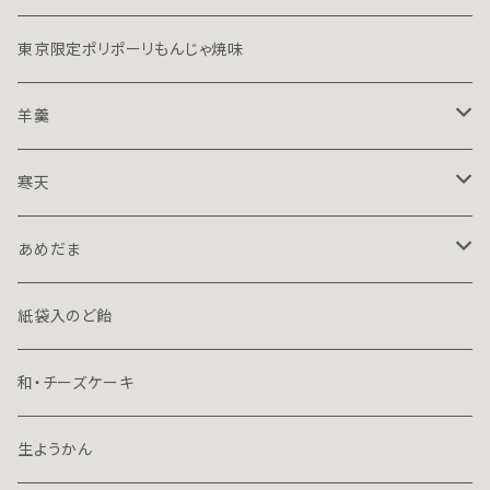
東京限定ポリポーリもんじゃ焼味
羊羹
１５０ｇハーフ
寒天
７０ｇミニ
１５０ｇハーフ
あめだま
プレミアム
７０ｇミニ
１３０ｇ立袋
紙袋入のど飴
７０ｇ容器入
和・チーズケーキ
70ｇ箱入
生ようかん