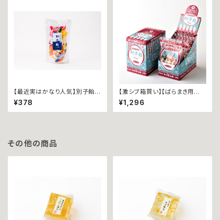
【最近実はかなり人気】別子飴
【激シブ箱買い】【ばらまき用
∼立袋１００ｇ∼
に！】別子飴 ∼レトロ箱１０袋
¥378
¥1,296
入∼
その他の商品