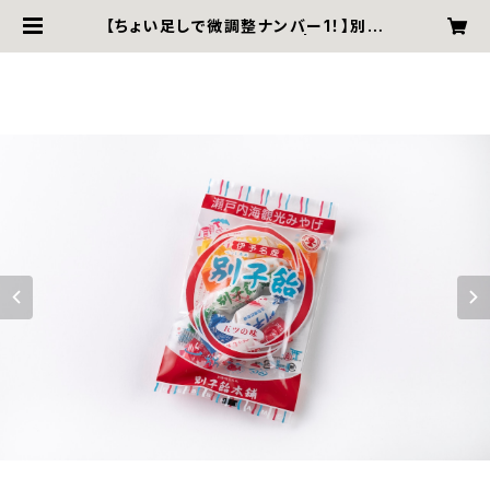
【ちょい足しで微調整ナンバー1！】別子
飴 ∼レトロ袋５粒入∼ | BESSHI
AME HOMPO