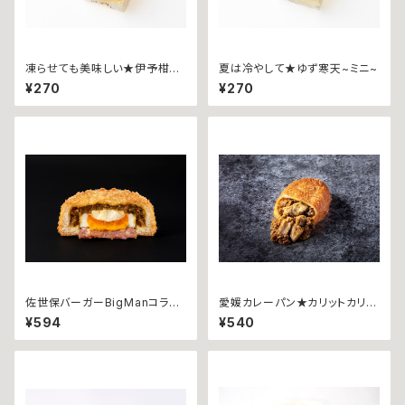
凍らせても美味しい★伊予柑寒
夏は冷やして★ゆず寒天~ミニ~
天~ミニ~
¥270
¥270
佐世保バーガーBigManコラボ
愛媛カレーパン★カリットカリー
★ カリットカリー ~ベーコンエ
~甘とろ豚~
¥594
¥540
ッグチーズ~