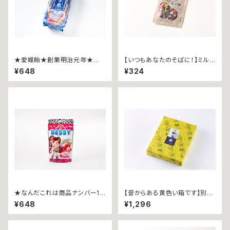
★愛媛飴★創業明治元年★別
【いつもあなたのそばに！】ミルク
子飴 ∼アソートパック１６０ｇ∼
たっぷり別子飴
¥648
¥324
★なんだこれは商品ナンバー1
【昔からある黄色い箱です】別子
★ BESSY(ベッシー) ~いちごミ
飴 ∼３0０ｇ箱入∼
¥648
¥1,296
ルク~