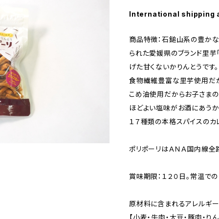
International shipping 
商品特徴：石鎚山系の豊か
られた愛媛県のブランド里芋
げた甘くないかりんとうです。
食物繊維豊富な里芋使用だか
こめ油使用だからお子さまの
ほどよい塩味がお酒にあうか
１７種類の本格スパイスのカ
ポリポーリはＡＮＡ国内線全
賞味期限：１２０日。常温での
原材料に含まれるアレルギー
【小麦・牛肉・大豆・豚肉・りん