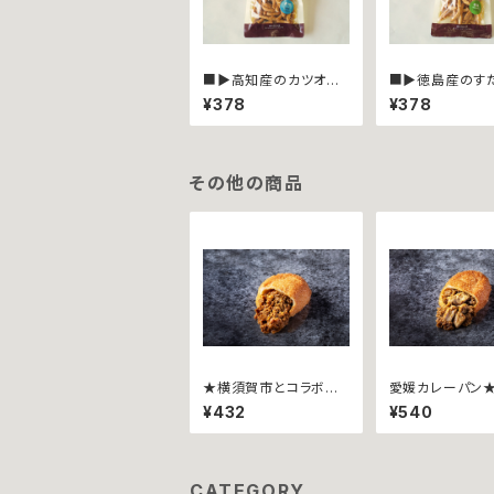
■▶︎高知産のカツオと
■▶︎徳島産のす
にんにくを生地に練り
生地に練り込み
¥378
¥378
込みました★ポリポー
★ポリポーリ 
リ ∼カツオにんにく４
ち４０ｇ袋入∼
０ｇ袋入∼
その他の商品
★横須賀市とコラボ★
愛媛カレーパン★
カリットカリー ~よこす
トカリー ~甘とろ
¥432
¥540
か海軍カレー~
CATEGORY