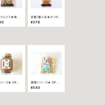
りんとう★東京
定番1番人気★ポリポー
リポーリ ∼も
リ ∼しお４０ｇ袋入∼
80
¥378
ゃ焼味∼ 箱入
リーズ★ 【米飴】
健康シリーズ★ 【米飴】
バター
もちもち七福あめ
6
¥540