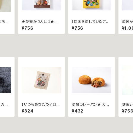
だちを
★愛媛かりんとう★愛
【四国を愛しているアナ
愛媛か
ました
媛土産★ ポリポーリ
タに】 四国４県味めぐり
限定ポ
¥756
¥756
¥1,0
∼すだ
~バラエティパック８５ｇ
ポリポーリ ~ご当地バ
んじ
~
ラエティパック６８ｇ~
カリッ
【いつもあなたのそば
愛媛カレーパン★ カリ
健康シ
豚~
に！】ミルクたっぷり別子
ットカリー ~愛媛西予
七福芋
¥324
¥432
¥75
飴
市城川の貴重なウイン
ナー~