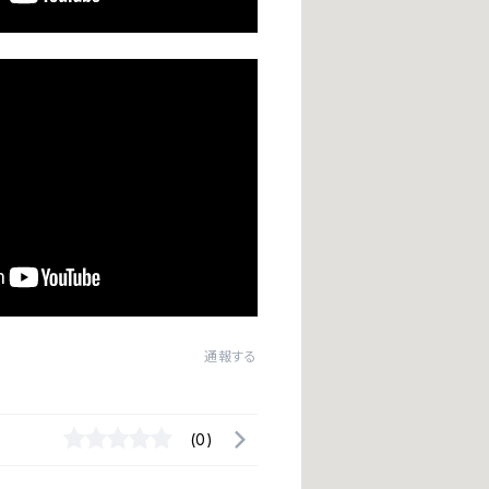
通報する
(0)