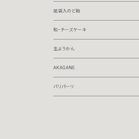
プレミアム
７０ｇミニ
１３０ｇ立袋
紙袋入のど飴
７０ｇ容器入
和・チーズケーキ
70ｇ箱入
生ようかん
AKAGANE
パリパーリ