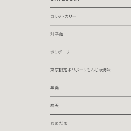
カリットカリー
別子飴
ポリポーリ
東京限定ポリポーリもんじゃ焼味
羊羹
１５０ｇハーフ
寒天
７０ｇミニ
１５０ｇハーフ
あめだま