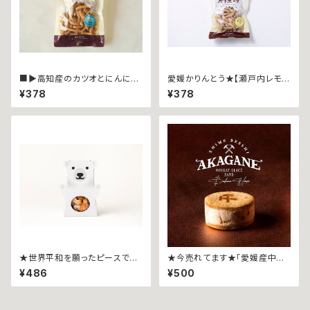
■▶︎高知産のカツオとにんにく
愛媛かりんとう★【瀬戸内レモン
を生地に練り込みました★ポリ
使用】ポリポーリ ~チーズ４０
¥378
¥378
ポーリ ∼カツオにんにく４０ｇ
ｇ袋入∼
袋入∼
★世界平和を願ったピースです
★今売れてます★「愛媛産中山
★しろくまピースソフトキャンデ
栗をゴロッと使用。銅山が生ん
¥486
¥500
ィ箱入∼70ｇ∼
だ大人の贅沢サンド」 AKAGAN
E ●1個●