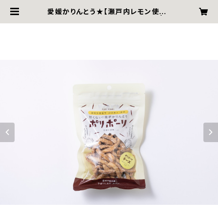
愛媛かりんとう★【瀬戸内レモン使用】
ポリポーリ ~チーズ４０ｇ袋入∼ | B
ESSHI AME HOMPO