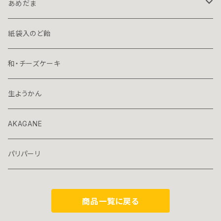
７０ｇミニ
１５０ｇハーフ
あめだま
プレミアム
７０ｇミニ
１３０ｇ立袋
紙袋入のど飴
７０ｇ容器入
和・チーズケーキ
70ｇ箱入
生ようかん
AKAGANE
パリパーリ
商品一覧に戻る