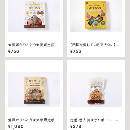
★愛媛かりんとう★愛媛土産★
【四国を愛しているアナタに】 四
ポリポーリ ~バラエティパック
国４県味めぐりポリポーリ ~ご
¥756
¥756
８５ｇ~
当地バラエティパック６８ｇ~
愛媛かりんとう★東京限定ポリ
定番1番人気★ポリポーリ ∼し
ポーリ ∼もんじゃ焼味∼ 箱
お４０ｇ袋入∼
¥1,080
¥378
入