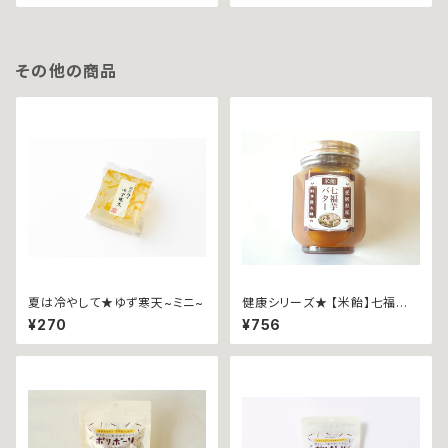
その他の商品
夏は冷やして★ゆず寒天~ミニ~
健康シリーズ★ 【米飴】七福芋
バター
¥270
¥756