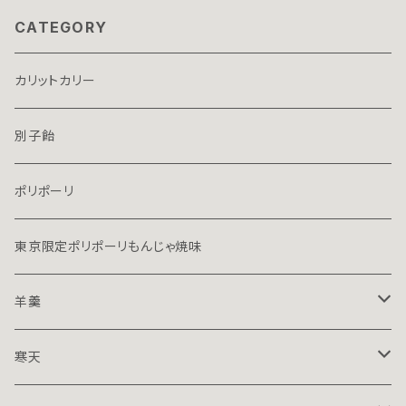
CATEGORY
カリットカリー
別子飴
ポリポーリ
東京限定ポリポーリもんじゃ焼味
羊羹
１５０ｇハーフ
寒天