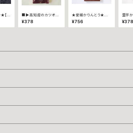
★【カ
■▶︎高知産のカツオと
★愛媛かりんとう★愛
里芋か
リ202
にんにくを生地に練り
媛土産★ ポリポーリ
ポーリ
¥378
¥756
¥37
カリッ
込みました★ポリポー
~バラエティパック８５ｇ
４０ｇ
内レモン
リ ∼カツオにんにく４
~
０ｇ袋入∼