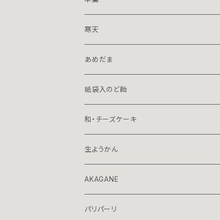
１５０ｇハーフ
寒天
７０ｇミニ
１５０ｇハーフ
あめだま
プレミアム
７０ｇミニ
１３０ｇ立袋
紙袋入のど飴
７０ｇ容器入
和・チーズケーキ
70ｇ箱入
生ようかん
AKAGANE
パリパーリ