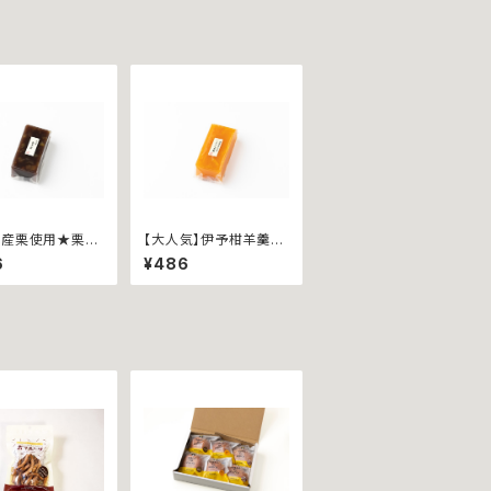
内産栗使用★栗羊
【大人気】伊予柑羊羹~
ハーフ~
ハーフ~
6
¥486