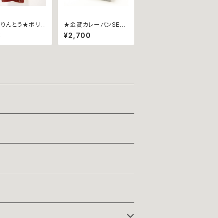
りんとう★ポリ
★金賞カレーパンSET
 ~もんじゃ焼き
★カリットカリー ~６
8
¥2,700
袋入∼
個詰合せ~ 【じゃこ天
ｘ２個、瀬戸内レモン香
るチーズｘ２個、甘とろ
豚ｘ２個】