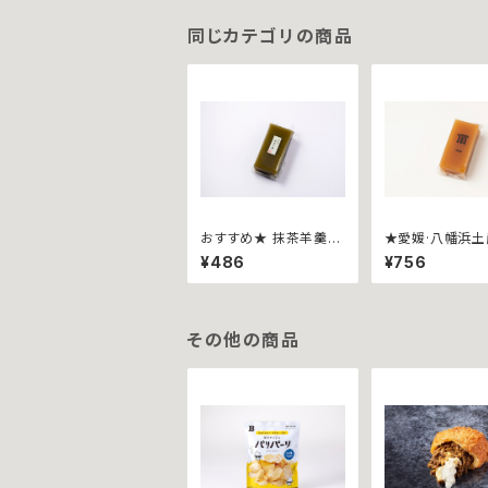
同じカテゴリの商品
おすすめ★ 抹茶羊羹~
★愛媛·八幡浜
ハーフ~
頂羊羹 ~ハーフ
¥486
¥756
代目みかん職人
飴本舗コラボ
その他の商品