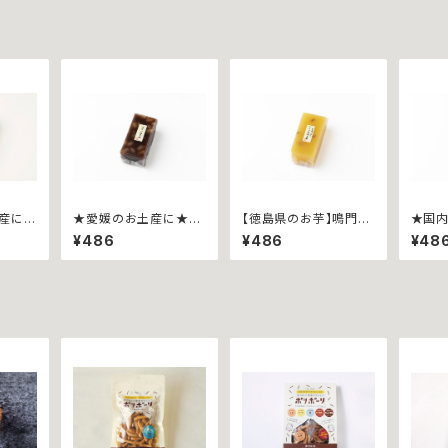
土産に★
★愛媛のお土産に★防
【徳島県のお芋】鳴門金
★国
~ 三
災グッズにも最適★伯
時羊羹~ハーフ~
羹~
¥486
¥486
¥48
×別子
方の塩羊羹~ハーフ~