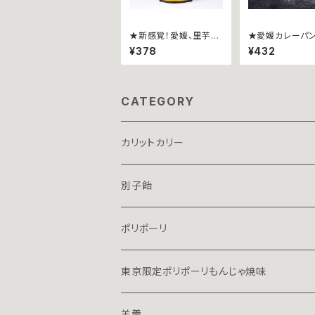
★新感覚！愛媛、里芋チ
★愛媛カレーパン
ップス★こめ油使用★
レーパングランプ
¥378
¥432
パリパーリ うす塩37g
2金賞受賞商品】
トカリー ~瀬戸
香るチーズ~
CATEGORY
カリットカリー
別子飴
ポリポーリ
東京限定ポリポーリもんじゃ焼味
羊羹