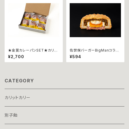
★金賞カレーパンSET★カリッ
佐世保バーガーBigManコラボ
トカリー ~６個詰合せ~ 【じゃ
★ カリットカリー ~ベーコンエ
¥2,700
¥594
こ天ｘ２個、瀬戸内レモン香るチ
ッグチーズ~
ーズｘ２個、甘とろ豚ｘ２個】
CATEGORY
カリットカリー
別子飴