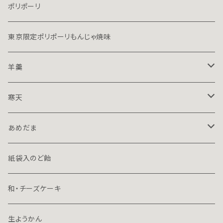
ポリポーリ
東京限定ポリポーリもんじゃ焼味
羊羹
１５０ｇハーフ
寒天
７０ｇミニ
１５０ｇハーフ
あめだま
プレミアム
７０ｇミニ
１３０ｇ立袋
紙袋入のど飴
７０ｇ容器入
和・チーズケーキ
70ｇ箱入
生ようかん