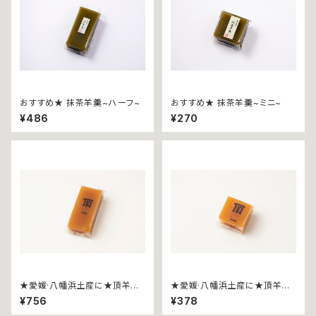
おすすめ★ 抹茶羊羹~ハーフ~
おすすめ★ 抹茶羊羹~ミニ~
¥486
¥270
★愛媛·八幡浜土産に★頂羊
★愛媛·八幡浜土産に★頂羊
羹 ~ハーフ~ 三代目みかん
羹 ~ミニ~ 三代目みかん職
¥756
¥378
職人×別子飴本舗コラボ
人×別子飴本舗コラボ