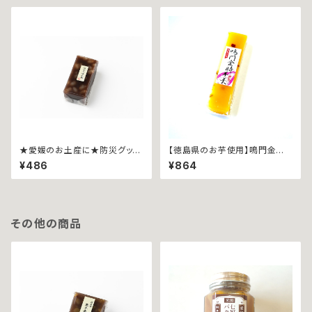
★愛媛のお土産に★防災グッズ
【徳島県のお芋使用】鳴門金時
にも最適★伯方の塩羊羹~ハー
羊羹
¥486
¥864
フ~
その他の商品