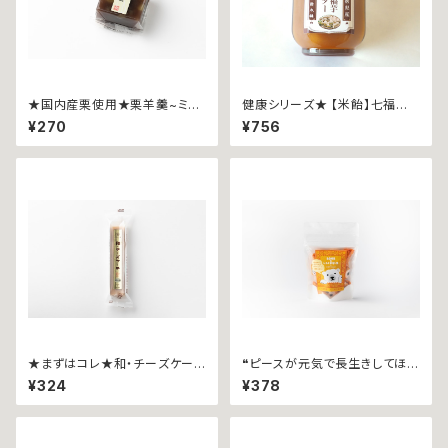
★国内産栗使用★栗羊羹~ミニ
健康シリーズ★ 【米飴】七福芋
~
バター
¥270
¥756
★まずはコレ★和・チーズケーキ
❝ピースが元気で長生きしてほし
~ぷれーん~
いことを願って作りました❞ し
¥324
¥378
ろくまピース × 別子飴(愛媛み
かん+ホワイトチョコ+ピーナッ
ツ味)